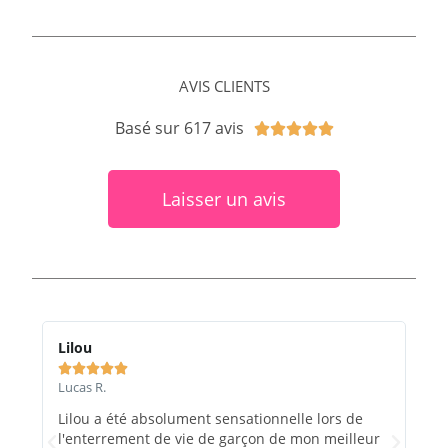
AVIS CLIENTS
Basé sur 617 avis





Laisser un avis
Lilou
Ma






Lucas R.
Marc
Lilou a été absolument sensationnelle lors de
Le 
l'enterrement de vie de garçon de mon meilleur
et e