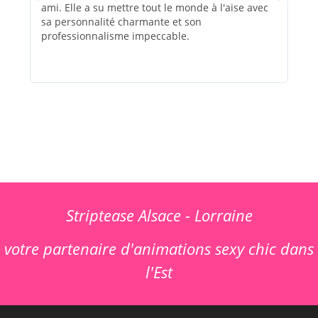
ami. Elle a su mettre tout le monde à l'aise avec
rec
sa personnalité charmante et son
évé
professionnalisme impeccable.
Striptease Alsace - Lorraine
votre partenaire d'animations sexy chic dans
l'Est