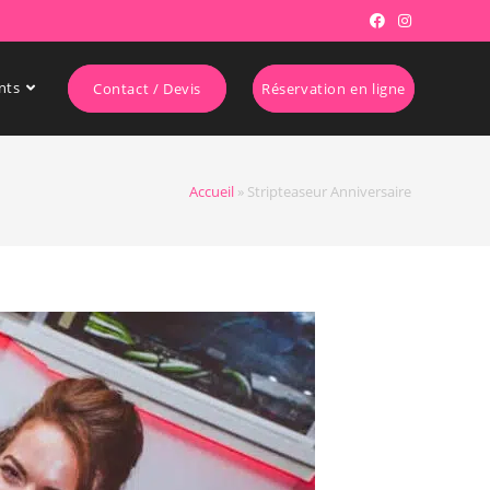
nts
Contact / Devis
Réservation en ligne
Accueil
»
Stripteaseur Anniversaire