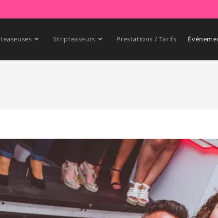
pteaseuses
Stripteaseurs
Prestations / Tarifs
Événeme