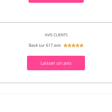
AVIS CLIENTS
Basé sur 617 avis





Laisser un avis