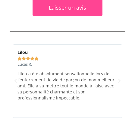
Laisser un avis
Lilou
Ma






Lucas R.
Marc
Lilou a été absolument sensationnelle lors de
Le 
l'enterrement de vie de garçon de mon meilleur
et e
ami. Elle a su mettre tout le monde à l'aise avec
rec
sa personnalité charmante et son
évé
professionnalisme impeccable.