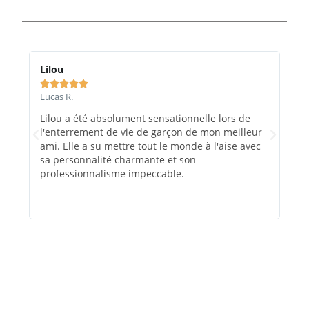
Lilou
Ma






Lucas R.
Marc
Lilou a été absolument sensationnelle lors de
Le 
l'enterrement de vie de garçon de mon meilleur
et e
ami. Elle a su mettre tout le monde à l'aise avec
rec
sa personnalité charmante et son
évé
professionnalisme impeccable.