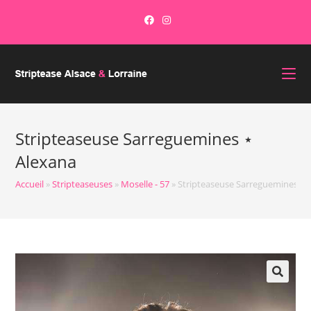
Stripteaseuse Sarreguemines ⋆
Alexana
Accueil
»
Stripteaseuses
»
Moselle - 57
»
Stripteaseuse Sarreguemines ⋆ 
🔍