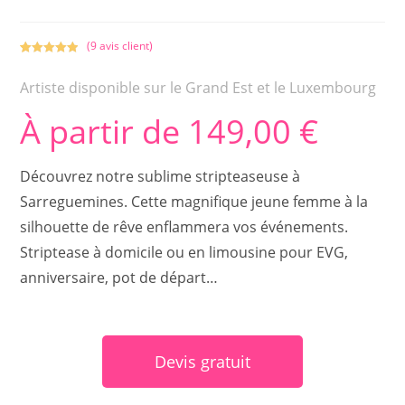
(
9
avis client)
Noté
1
5.00
sur 5
Artiste disponible sur le Grand Est et le Luxembourg
basé sur
notation
À partir de
149,00
€
client
Découvrez notre sublime stripteaseuse à
Sarreguemines. Cette magnifique jeune femme à la
silhouette de rêve enflammera vos événements.
Striptease à domicile ou en limousine pour EVG,
anniversaire, pot de départ…
Devis gratuit