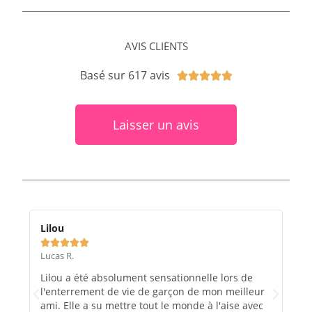
AVIS CLIENTS
Basé sur 617 avis





Laisser un avis
Lilou
Ma






Lucas R.
Marc
Lilou a été absolument sensationnelle lors de
Le 
l'enterrement de vie de garçon de mon meilleur
et e
ami. Elle a su mettre tout le monde à l'aise avec
rec