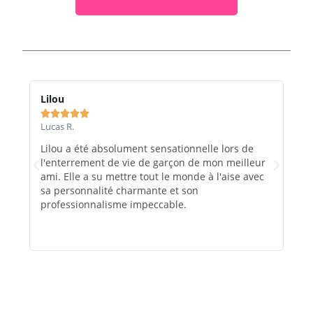
Lilou
Ma






Lucas R.
Marc
Lilou a été absolument sensationnelle lors de
Le 
l'enterrement de vie de garçon de mon meilleur
et e
ami. Elle a su mettre tout le monde à l'aise avec
rec
sa personnalité charmante et son
évé
professionnalisme impeccable.