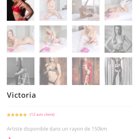
Victoria
(
12
avis client)
Noté
1
5.00
sur 5
Artiste disponible dans un rayon de 150km
basé sur
notation