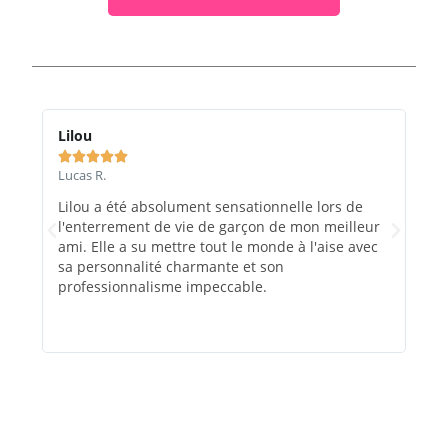
Lilou
Ma






Lucas R.
Marc
Lilou a été absolument sensationnelle lors de
Le 
l'enterrement de vie de garçon de mon meilleur
et e
ami. Elle a su mettre tout le monde à l'aise avec
rec
sa personnalité charmante et son
évé
professionnalisme impeccable.