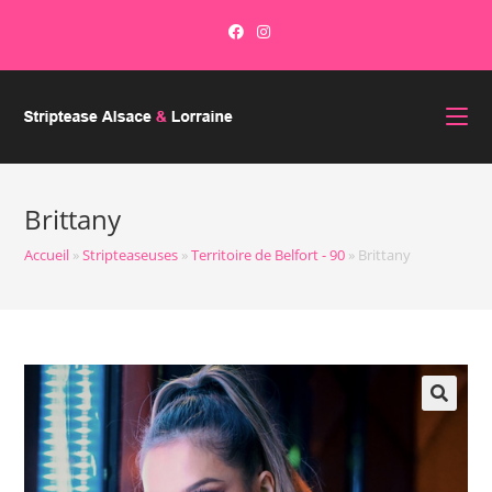
Brittany
Accueil
»
Stripteaseuses
»
Territoire de Belfort - 90
»
Brittany
🔍