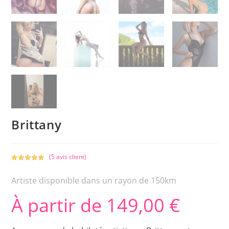
Brittany
(
5
avis client)
Noté
1
5.00
sur 5
Artiste disponible dans un rayon de 150km
basé sur
notation
À partir de
149,00
€
client