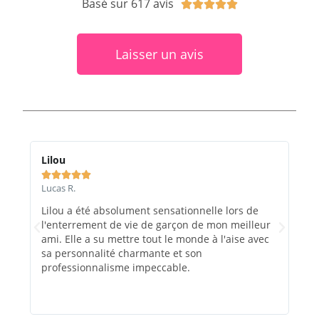
Basé sur 617 avis





Laisser un avis
Lilou
Ma






Lucas R.
Marc
Lilou a été absolument sensationnelle lors de
Le 
l'enterrement de vie de garçon de mon meilleur
et e
ami. Elle a su mettre tout le monde à l'aise avec
rec
sa personnalité charmante et son
évé
professionnalisme impeccable.