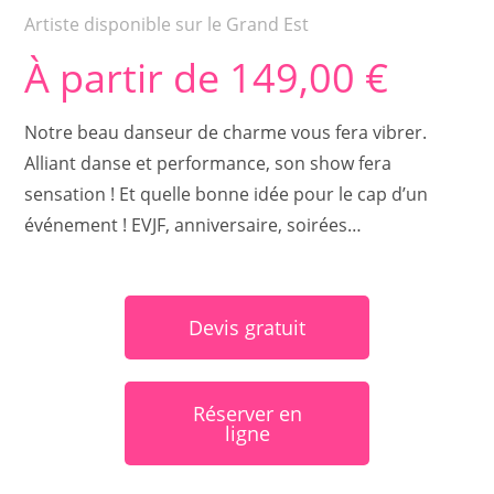
sur 5
Artiste disponible sur le Grand Est
basé sur
notation
À partir de
149,00
€
client
Notre beau danseur de charme vous fera vibrer.
Alliant danse et performance, son show fera
sensation ! Et quelle bonne idée pour le cap d’un
événement ! EVJF, anniversaire, soirées…
Devis gratuit
Réserver en
ligne