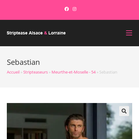
Sebastian
Accueil
»
Stripteaseurs
»
Meurthe-et-Moselle - 54
»
Sebastian
🔍