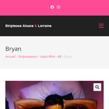
Bryan
Accueil
»
Stripteaseurs
»
Haut-Rhin - 68
»
Bryan
🔍