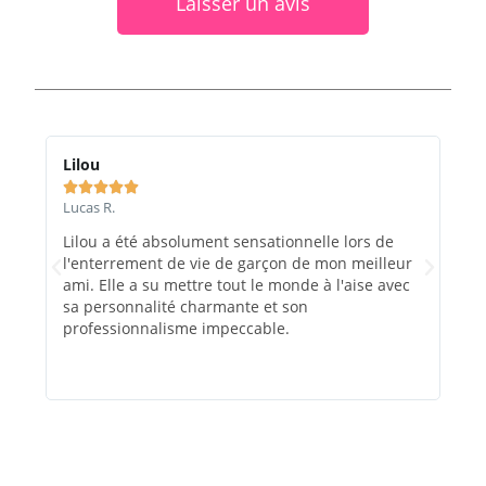
Laisser un avis
Lilou
Ma






Lucas R.
Marc
Lilou a été absolument sensationnelle lors de
Le 
l'enterrement de vie de garçon de mon meilleur
et e
ami. Elle a su mettre tout le monde à l'aise avec
rec
sa personnalité charmante et son
évé
professionnalisme impeccable.