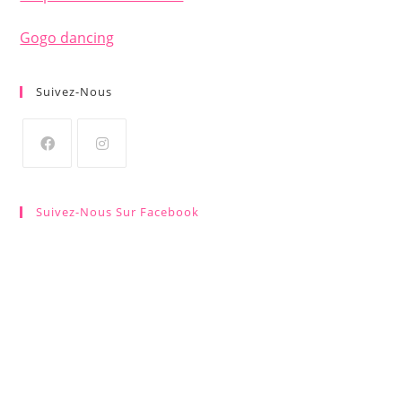
Gogo dancing
Suivez-Nous
S’ouvre
S’ouvre
dans
dans
Suivez-Nous Sur Facebook
un
un
nouvel
nouvel
onglet
onglet