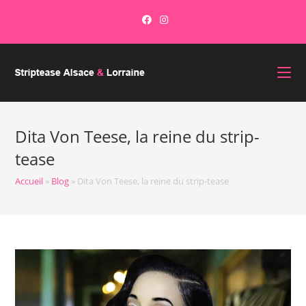
Skip
to
content
Dita Von Teese, la reine du strip-
tease
Accueil
»
Blog
»
Dita Von Teese, la reine du strip-tease