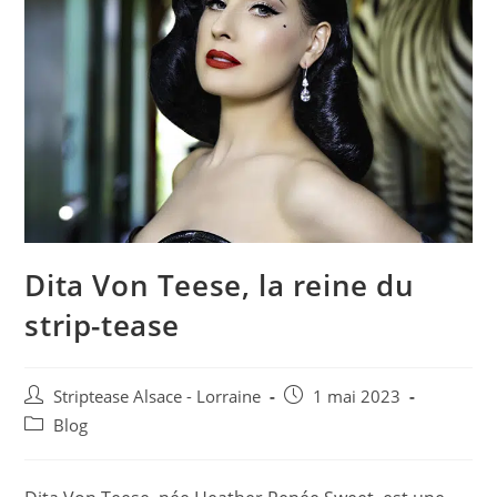
Dita Von Teese, la reine du
strip-tease
Auteur/autrice
Post
Striptease Alsace - Lorraine
1 mai 2023
de
published:
Post
Blog
la
category:
publication :